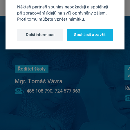
Někteří partneři souhlas nepožadují a spoléhají
při zpracování údajů na svůj oprávněný zájem.
Proti tomu můžete vznést námitku.
Další informace
Souhlasit a zavřít
Z
Ředitel školy
v
Mgr. Tomáš Vávra
R
485 108 790, 724 577 363