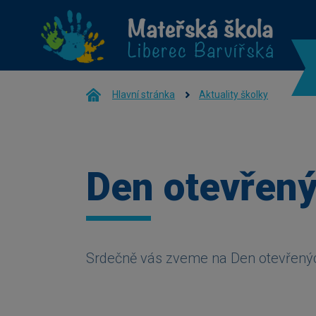
Hlavní stránka
Aktuality školky
Den otevřený
Srdečně vás zveme na Den otevřených