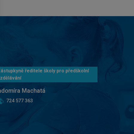
ástupkyně ředitele školy pro předškolní
zdělávání
adomíra Machatá
724 577 363