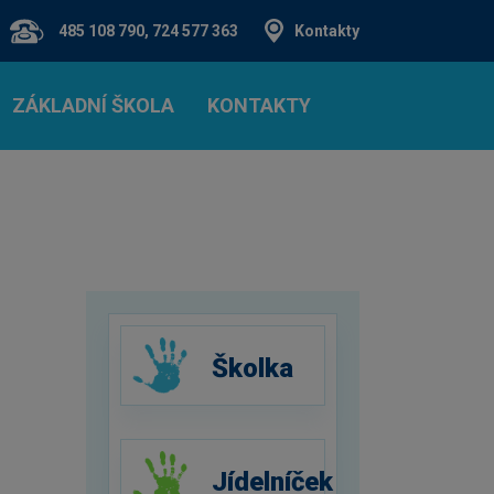
485 108 790, 724 577 363
Kontakty
ZÁKLADNÍ ŠKOLA
KONTAKTY
Školka
Jídelníček