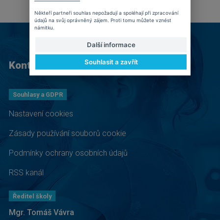
Někteří partneři souhlas nepožadují a spoléhají při zpracování
údajů na svůj oprávněný zájem. Proti tomu můžete vznést
námitku.
Další informace
Souhlasit a zavřít
Kontakt
Souhlasy a GDPR
Nastavení cookies
Zásady používání souborů cookie
Podmínky ochrany osobních údajů
RSS kanál
Ředitel školy
Mgr. Tomáš Vávra