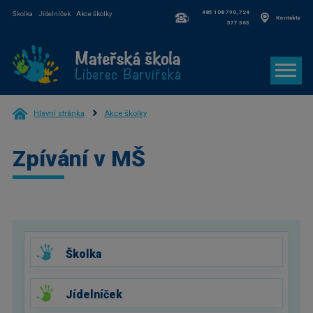
485 108 790, 724
Školka
Jídelníček
Akce školky
Kontakty
577 363
Hlavní stránka
Akce školky
Zpívání v MŠ
Školka
Jídelníček