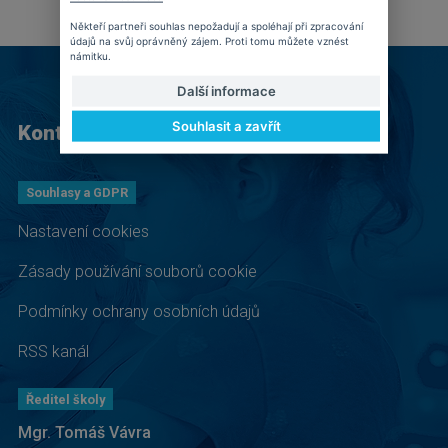
Někteří partneři souhlas nepožadují a spoléhají při zpracování
údajů na svůj oprávněný zájem. Proti tomu můžete vznést
námitku.
Další informace
Souhlasit a zavřít
Kontakt
Souhlasy a GDPR
Nastavení cookies
Zásady používání souborů cookie
Podmínky ochrany osobních údajů
RSS kanál
Ředitel školy
Mgr. Tomáš Vávra