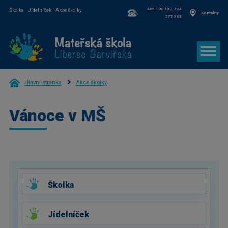
485 108 790, 724
Školka
Jídelníček
Akce školky
Kontakty
577 363
Hlavní stránka
Akce školky
Vánoce v MŠ
Školka
Jídelníček