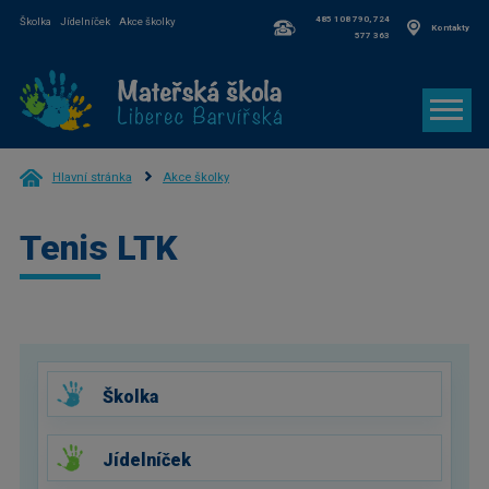
485 108 790, 724
Školka
Jídelníček
Akce školky
Kontakty
577 363
Hlavní stránka
Akce školky
Tenis LTK
Školka
Jídelníček