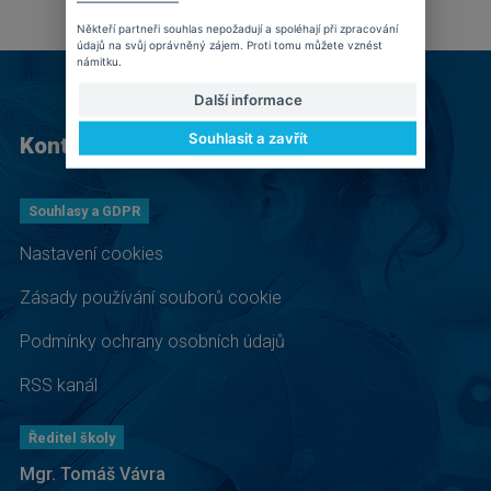
Někteří partneři souhlas nepožadují a spoléhají při zpracování
údajů na svůj oprávněný zájem. Proti tomu můžete vznést
námitku.
Další informace
Souhlasit a zavřít
Kontakt
Souhlasy a GDPR
Nastavení cookies
Zásady používání souborů cookie
Podmínky ochrany osobních údajů
RSS kanál
Ředitel školy
Mgr. Tomáš Vávra