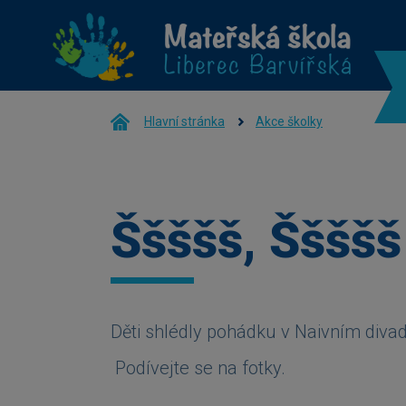
Hlavní stránka
Akce školky
Ššššš, Ššššš
Děti shlédly pohádku v Naivním diva
Podívejte se na fotky.