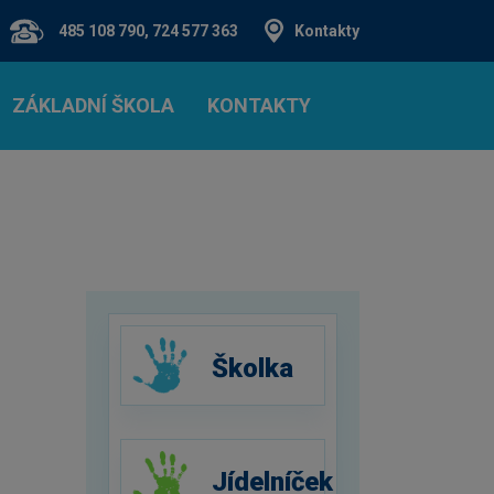
485 108 790, 724 577 363
Kontakty
ZÁKLADNÍ ŠKOLA
KONTAKTY
Školka
Jídelníček