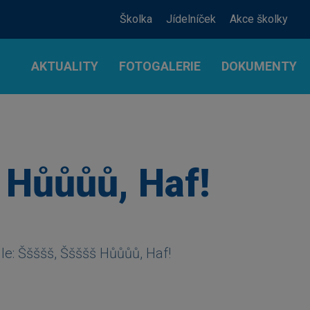
Školka
Jídelníček
Akce školky
AKTUALITY
FOTOGALERIE
DOKUMENTY
 Hůůůů, Haf!
dle: Ššššš, Ššššš Hůůůů, Haf!