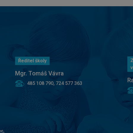
Z
Ředitel školy
v
Mgr. Tomáš Vávra
R
485 108 790, 724 577 363
ec,