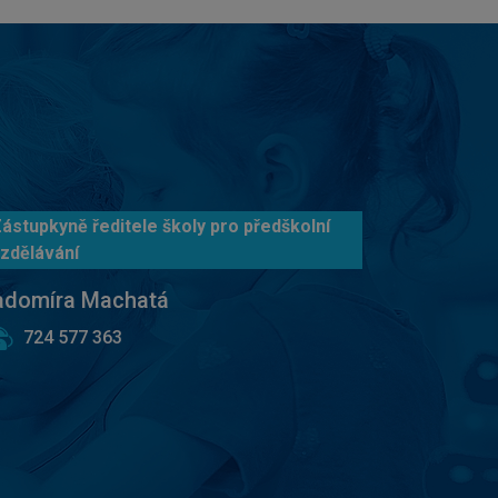
ástupkyně ředitele školy pro předškolní
zdělávání
adomíra Machatá
724 577 363