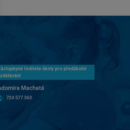
ástupkyně ředitele školy pro předškolní
zdělávání
adomíra Machatá
724 577 363