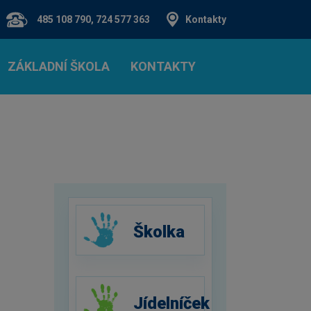
485 108 790, 724 577 363
Kontakty
ZÁKLADNÍ ŠKOLA
KONTAKTY
Školka
Jídelníček