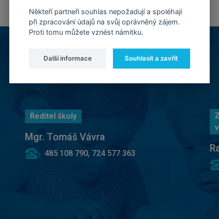
Někteří partneři souhlas nepožadují a spoléhají
při zpracování údajů na svůj oprávněný zájem.
Proti tomu můžete vznést námitku.
Další informace
Souhlasit a zavřít
Z
Ředitel školy
v
Mgr. Tomáš Vávra
R
485 108 790, 724 577 363