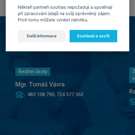
Někteří partneři souhlas nepožadují a spoléhají
při zpracování údajů na svůj oprávněný zájem.
Proti tomu můžete vznést námitku.
Další informace
Souhlasit a zavřít
Z
Ředitel školy
v
Mgr. Tomáš Vávra
R
485 108 790, 724 577 363