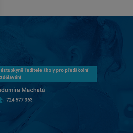
ástupkyně ředitele školy pro předškolní
zdělávání
adomíra Machatá
724 577 363