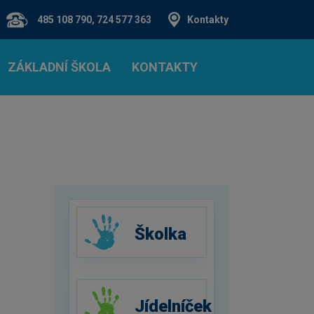
485 108 790, 724 577 363
Kontakty
ZÁKLADNÍ ŠKOLA
KONTAKTY
Školka
Jídelníček