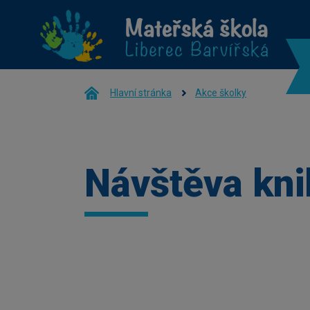
Hlavní stránka
Akce školky
Návštěva kn