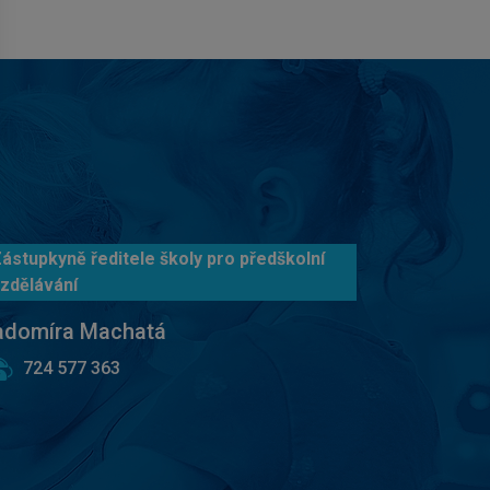
ástupkyně ředitele školy pro předškolní
zdělávání
adomíra Machatá
724 577 363