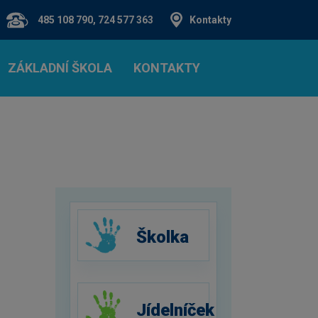
485 108 790, 724 577 363
Kontakty
ZÁKLADNÍ ŠKOLA
KONTAKTY
Školka
Jídelníček