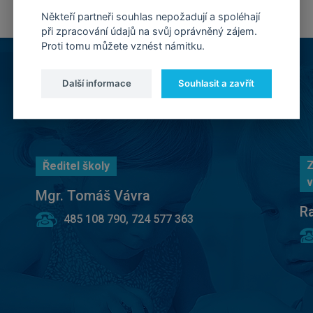
Někteří partneři souhlas nepožadují a spoléhají
při zpracování údajů na svůj oprávněný zájem.
Proti tomu můžete vznést námitku.
Další informace
Souhlasit a zavřít
Z
Ředitel školy
v
Mgr. Tomáš Vávra
R
485 108 790, 724 577 363