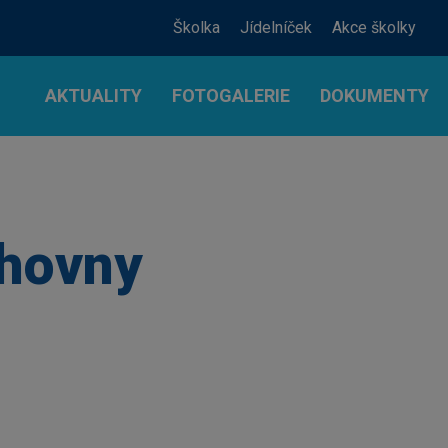
Školka
Jídelníček
Akce školky
AKTUALITY
FOTOGALERIE
DOKUMENTY
ihovny