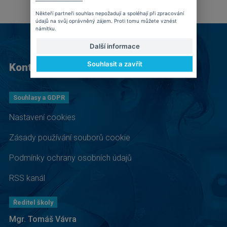
Někteří partneři souhlas nepožadují a spoléhají při zpracování
údajů na svůj oprávněný zájem. Proti tomu můžete vznést
námitku.
Další informace
Souhlasit a zavřít
Kontakt
Souhlasy a GDPR
Nastavení cookies
Zásady používání souborů cookie
Podmínky ochrany osobních údajů
RSS kanál
Ředitel školy
Mgr. Tomáš Vávra