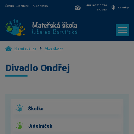
485 108 790, 724
Školka
Jídelníček
Akce školky
Kontakty
577 363
Hlavní stránka
Akce školky
Divadlo Ondřej
Školka
Jídelníček