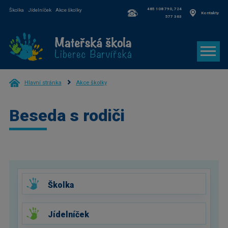
485 108 790, 724
Školka
Jídelníček
Akce školky
Kontakty
577 363
Hlavní stránka
Akce školky
Beseda s rodiči
Školka
Jídelníček