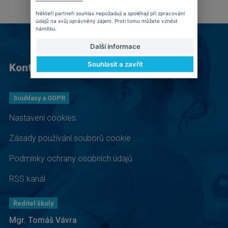
Někteří partneři souhlas nepožadují a spoléhají při zpracování
údajů na svůj oprávněný zájem. Proti tomu můžete vznést
námitku.
Další informace
Souhlasit a zavřít
Kontakt
Souhlasy a GDPR
Nastavení cookies
Zásady používání souborů cookie
Podmínky ochrany osobních údajů
RSS kanál
Ředitel školy
Mgr. Tomáš Vávra